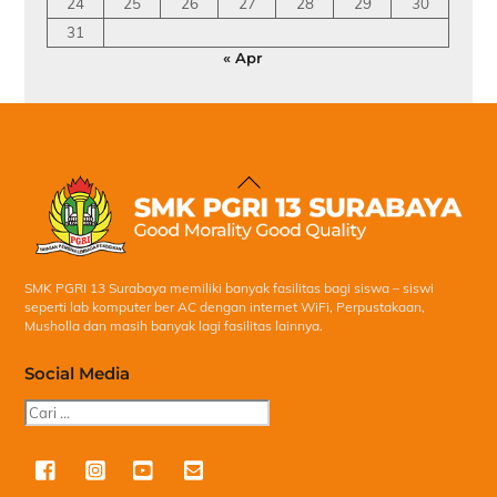
24
25
26
27
28
29
30
31
« Apr
Back
To
Top
SMK PGRI 13 Surabaya memiliki banyak fasilitas bagi siswa – siswi
seperti lab komputer ber AC dengan internet WiFi, Perpustakaan,
Musholla dan masih banyak lagi fasilitas lainnya.
Social Media
Cari