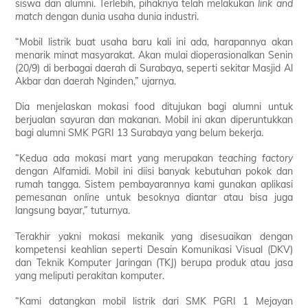
siswa dan alumni. Terlebih, pihaknya telah melakukan
link and
match
dengan dunia usaha dunia industri.
“Mobil listrik buat usaha baru kali ini ada, harapannya akan
menarik minat masyarakat. Akan mulai dioperasionalkan Senin
(20/9) di berbagai daerah di Surabaya, seperti sekitar Masjid Al
Akbar dan daerah Nginden,” ujarnya.
Dia menjelaskan mokasi food ditujukan bagi alumni untuk
berjualan sayuran dan makanan. Mobil ini akan diperuntukkan
bagi alumni SMK PGRI 13 Surabaya yang belum bekerja.
“Kedua ada mokasi mart yang merupakan
teaching factory
dengan Alfamidi. Mobil ini diisi banyak kebutuhan pokok dan
rumah tangga. Sistem pembayarannya kami gunakan aplikasi
pemesanan
online
untuk besoknya diantar atau bisa juga
langsung bayar,” tuturnya.
Terakhir yakni mokasi mekanik yang disesuaikan dengan
kompetensi keahlian seperti Desain Komunikasi Visual (DKV)
dan Teknik Komputer Jaringan (TKJ) berupa produk atau jasa
yang meliputi perakitan komputer.
“Kami datangkan mobil listrik dari SMK PGRI 1 Mejayan