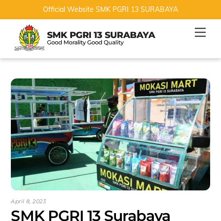
Official Website SMK PGRI 13 SURABAYA
Skip
Men
to
content
April 8, 2023
SMK PGRI 13 Surabaya