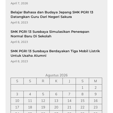
April 7, 2026
Belajar Bahasa dan Budaya Jepang SMK PGRI 13
Datangkan Guru Dari Negeri Sakura
April 8, 2023
SMK PGRI 13 Surabaya Simulasikan Penerapan
Normal Baru Di Sekolah
April 8, 2023
SMK PGRI 13 Surabaya Berdayakan Tiga Mobil Listrik
Untuk Usaha Alumni
April 8, 2023
Agustus 2026
S
S
R
K
J
S
M
1
2
3
4
5
6
7
8
9
10
11
12
13
14
15
16
17
18
19
20
21
22
23